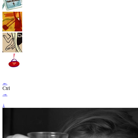
←
Ctrl
→
↓