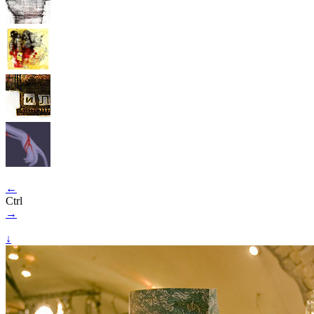
←
Ctrl
→
↓