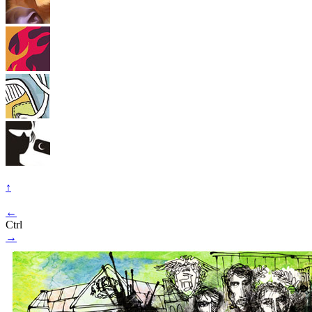
↑
←
Ctrl
→