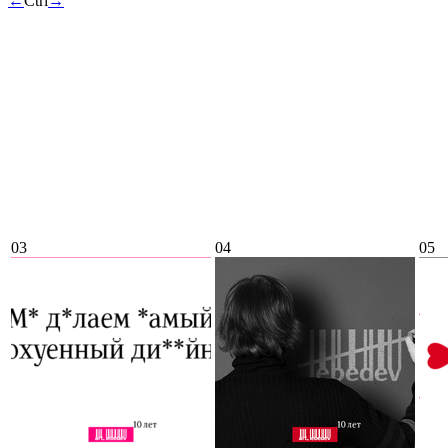
←
Ctrl
→
03
04
05