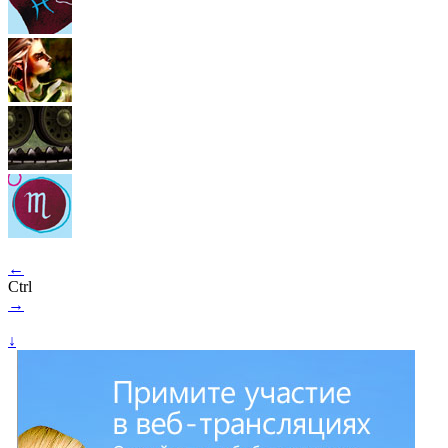
←
Ctrl
→
↓