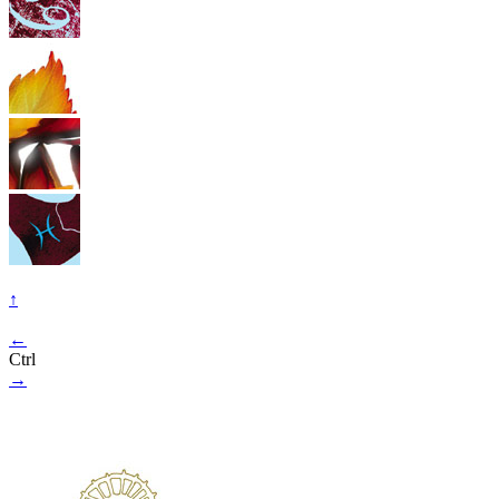
↑
←
Ctrl
→