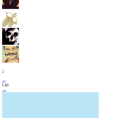
↑
←
Ctrl
→