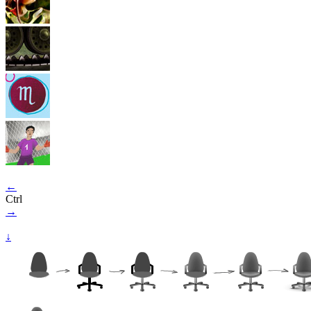
←
Ctrl
→
↓