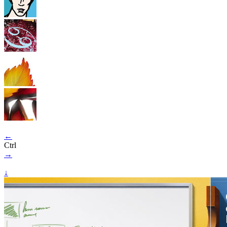
←
Ctrl
→
↓