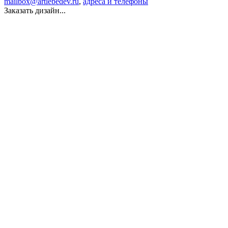
mailbox@artlebedev.ru
,
адреса и телефоны
Заказать дизайн...