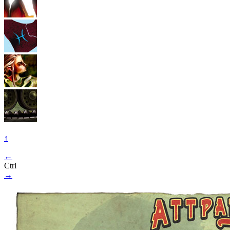
↑
←
Ctrl
→