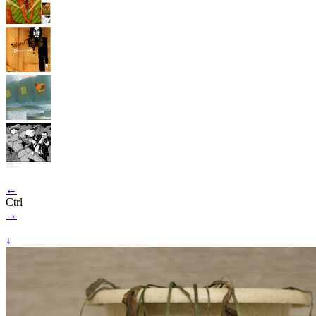
←
Ctrl
→
↓