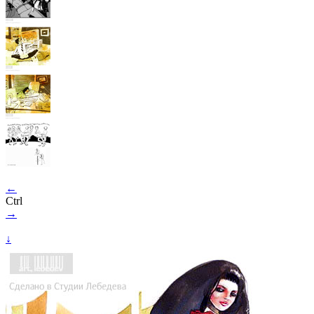
←
Ctrl
→
↓