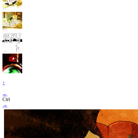
↑
←
Ctrl
→