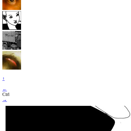
↑
←
Ctrl
→