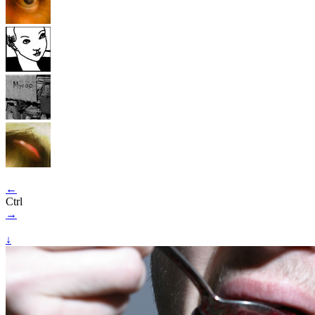
←
Ctrl
→
↓