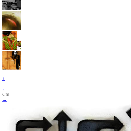
↑
←
Ctrl
→