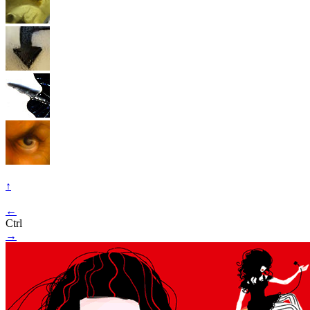
↑
←
Ctrl
→