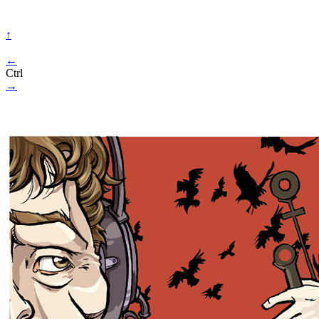
↑
←
Ctrl
→