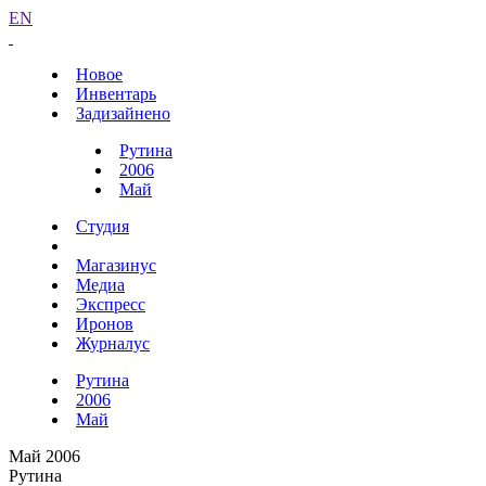
EN
Новое
Инвентарь
Задизайнено
Рутина
2006
Май
Студия
Магазинус
Медиа
Экспресс
Иронов
Журналус
Рутина
2006
Май
Май 2006
Рутина