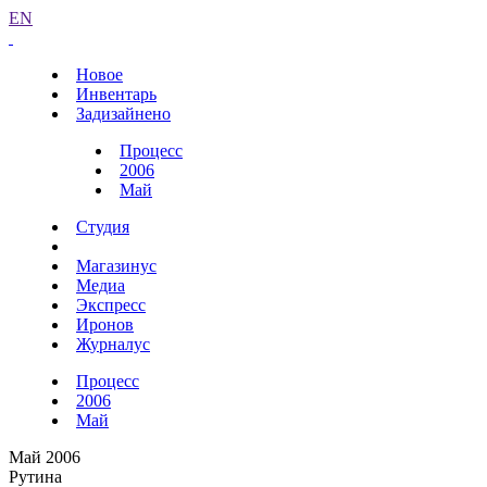
EN
Новое
Инвентарь
Задизайнено
Процесс
2006
Май
Студия
Магазинус
Медиа
Экспресс
Иронов
Журналус
Процесс
2006
Май
Май 2006
Рутина