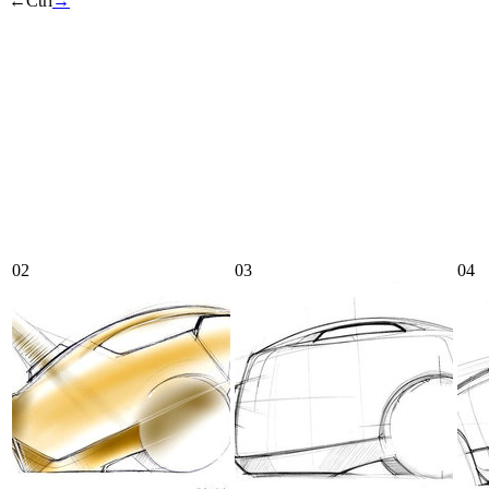
←
Ctrl
→
02
03
04