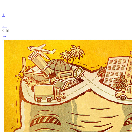
↑
←
Ctrl
→