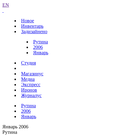
EN
Новое
Инвентарь
Задизайнено
Рутина
2006
Январь
Студия
Магазинус
Медиа
Экспресс
Иронов
Журналус
Рутина
2006
Январь
Январь 2006
Рутина