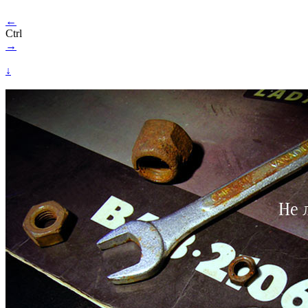
←
Ctrl
→
↓