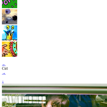
←
Ctrl
→
↓