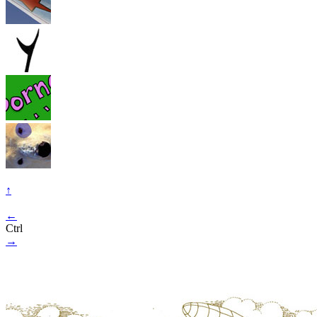
↑
←
Ctrl
→