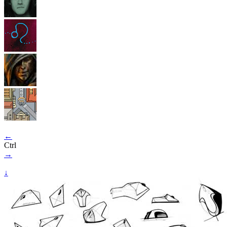
←
Ctrl
→
↓