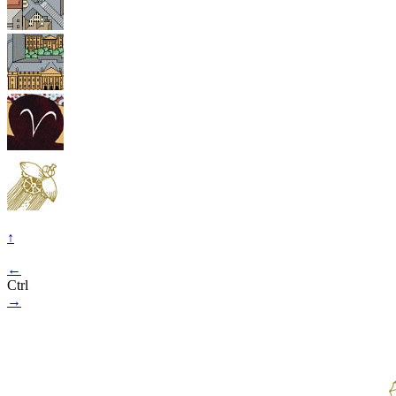
↑
←
Ctrl
→