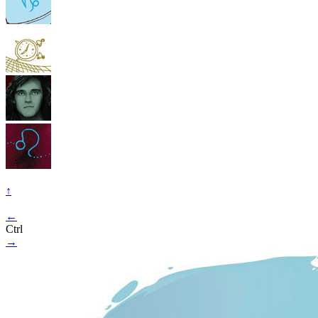
↑
←
Ctrl
→