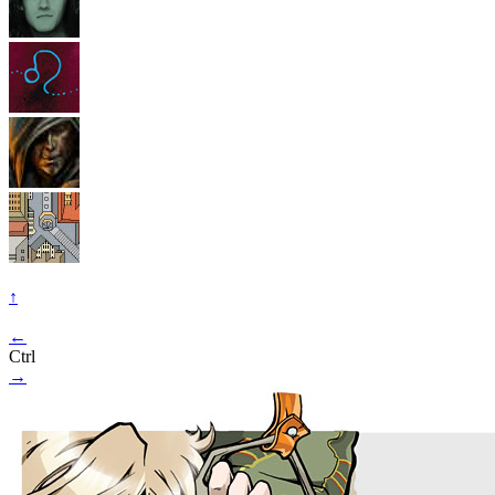
↑
←
Ctrl
→