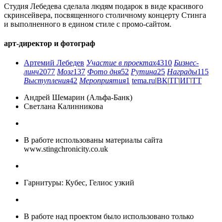
Студия Лебедева сделала людям подарок в виде красивого
скринсейвера, посвященного столичному концерту Стинга
и выполненного в едином стиле с промо-сайтом.
арт-директор и фотограф
Артемий Лебедев
Участие в проектах
4310
Бизнес-
линч
2077
Мозг
137
Фото дня
52
Рутина
25
Награды
115
Выступления
42
Мероприятия
1
tema.ru
|
ВК
|
ТГ
|
ИГ
|
ТТ
Андрей Шемарин (Альфа-Банк)
Светлана Калинникова
В работе использованы материалы сайта
www.stingchronicity.co.uk
Гарнитуры: Кубес, Гелиос узкий
В работе над проектом было использовано только