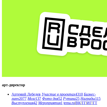
арт-директор
Артемий Лебедев
Участие в проектах
4310
Бизнес-
линч
2077
Мозг
137
Фото дня
52
Рутина
25
Награды
115
Выступления
42
Мероприятия
1
tema.ru
|
ВК
|
ТГ
|
ИГ
|
ТТ