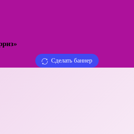
рриз»
Сделать баннер