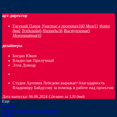
арт-директор
Евгений Панов
Участие в проектах
160
Мозг
11
Фото
дня
2
Техдизайн
6
Награды
36
Выступления
3
Мероприятия
10
дизайнеры
Богдан Юкин
Владислав Прилучный
Элла Довнар
Cтудия Артемия Лебедева выражает благодарность
Владимиру Байдусову за помощь в работе над проектом
Дата выпуска: 06.06.2024
Сделано за 120 дней
Еще
Иконки
Банки и финансовые компании
Сайты