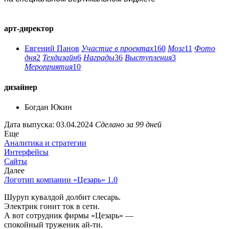
арт-директор
Евгений Панов
Участие в проектах
160
Мозг
11
Фото
дня
2
Техдизайн
6
Награды
36
Выступления
3
Мероприятия
10
дизайнер
Богдан Юкин
Дата выпуска: 03.04.2024
Сделано за 99 дней
Еще
Аналитика и стратегии
Интерфейсы
Сайты
Далее
Логотип компании «Цезарь» 1.0
Шуруп кувалдой долбит слесарь.
Электрик гонит ток в сети.
А вот сотрудник фирмы «Цезарь» —
спокойный труженик ай-ти.