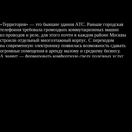
«Территория» — это бывшие здания АТС. Раньше городская
телефония требовала громоздких коммутационных машин
из проводов и реле, для этого почти в каждом районе Москвы
строили отдельный многоэтажный корпус. С переходом
на современную электронику появилась возможность сдавать
огромные помещения в аренду малому и среднему бизнесу.
А значит — формировать комфортную среду полезных услуг
и центры притяжения каждого района в удобном для жителей
месте. Для всех зданий «Территории» мы придумали единый
стиль: создали запоминающийся образ и разработали систему
коммуникации.
Ключевые сообщения
Главная задача ключевых сообщений — рассказать о том, как
изменились здания за последние годы, пройдя путь от бетонных
коробок с устаревшими АТС до современных центров
с множеством организаций.
В основе системы — рекламные сообщения. Каждое из них