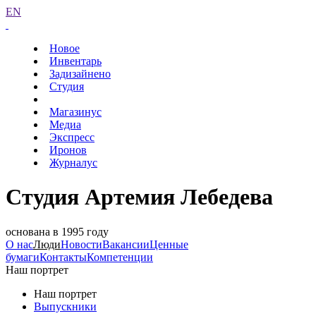
EN
Новое
Инвентарь
Задизайнено
Студия
Магазинус
Медиа
Экспресс
Иронов
Журналус
Студия Артемия Лебедева
основана в 1995 году
О нас
Люди
Новости
Вакансии
Ценные
бумаги
Контакты
Компетенции
Наш портрет
Наш портрет
Выпускники