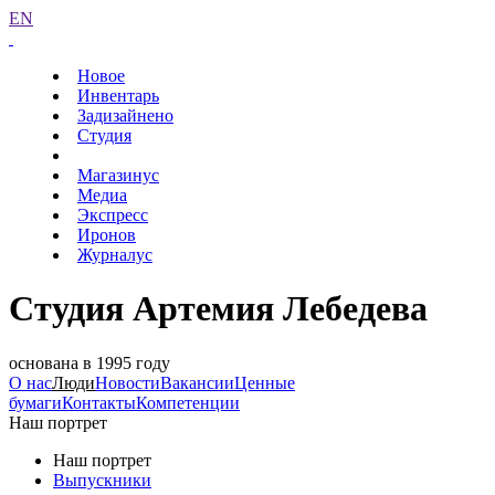
EN
Новое
Инвентарь
Задизайнено
Студия
Магазинус
Медиа
Экспресс
Иронов
Журналус
Студия Артемия Лебедева
основана в 1995 году
О нас
Люди
Новости
Вакансии
Ценные
бумаги
Контакты
Компетенции
Наш портрет
Наш портрет
Выпускники