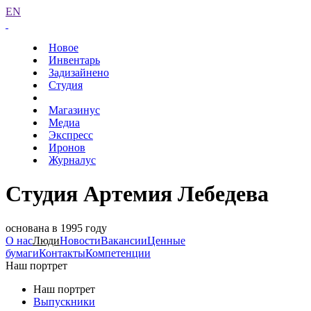
EN
Новое
Инвентарь
Задизайнено
Студия
Магазинус
Медиа
Экспресс
Иронов
Журналус
Студия Артемия Лебедева
основана в 1995 году
О нас
Люди
Новости
Вакансии
Ценные
бумаги
Контакты
Компетенции
Наш портрет
Наш портрет
Выпускники