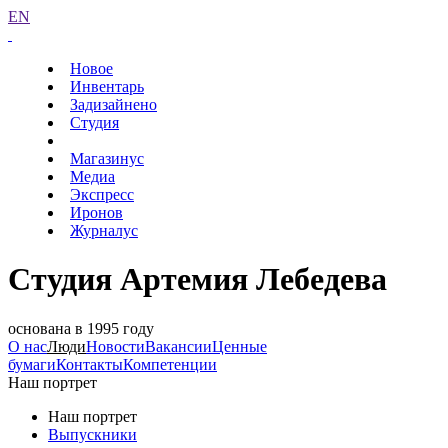
EN
Новое
Инвентарь
Задизайнено
Студия
Магазинус
Медиа
Экспресс
Иронов
Журналус
Студия Артемия Лебедева
основана в 1995 году
О нас
Люди
Новости
Вакансии
Ценные
бумаги
Контакты
Компетенции
Наш портрет
Наш портрет
Выпускники