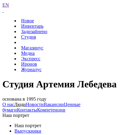
EN
Новое
Инвентарь
Задизайнено
Студия
Магазинус
Медиа
Экспресс
Иронов
Журналус
Студия Артемия Лебедева
основана в 1995 году
О нас
Люди
Новости
Вакансии
Ценные
бумаги
Контакты
Компетенции
Наш портрет
Наш портрет
Выпускники