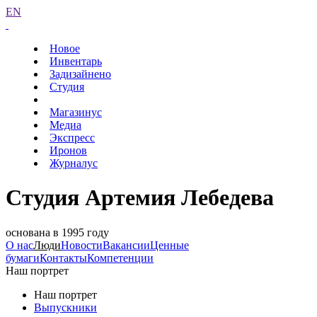
EN
Новое
Инвентарь
Задизайнено
Студия
Магазинус
Медиа
Экспресс
Иронов
Журналус
Студия Артемия Лебедева
основана в 1995 году
О нас
Люди
Новости
Вакансии
Ценные
бумаги
Контакты
Компетенции
Наш портрет
Наш портрет
Выпускники