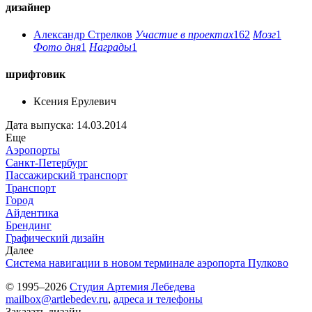
дизайнер
Александр Стрелков
Участие в проектах
162
Мозг
1
Фото дня
1
Награды
1
шрифтовик
Ксения Ерулевич
Дата выпуска: 14.03.2014
Еще
Аэропорты
Санкт-Петербург
Пассажирский транспорт
Транспорт
Город
Айдентика
Брендинг
Графический дизайн
Далее
Система навигации в новом терминале аэропорта Пулково
© 1995–2026
Студия Артемия Лебедева
mailbox@artlebedev.ru
,
адреса и телефоны
Заказать дизайн...