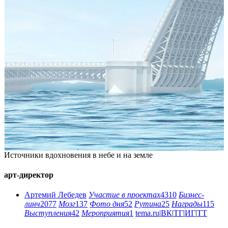
Источники вдохновения в небе и на земле
арт-директор
Артемий Лебедев
Участие в проектах
4310
Бизнес-
линч
2077
Мозг
137
Фото дня
52
Рутина
25
Награды
115
Выступления
42
Мероприятия
1
tema.ru
|
ВК
|
ТГ
|
ИГ
|
ТТ