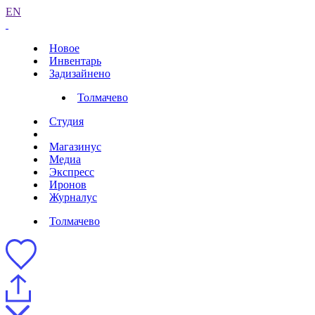
EN
Новое
Инвентарь
Задизайнено
Толмачево
Студия
Магазинус
Медиа
Экспресс
Иронов
Журналус
Толмачево