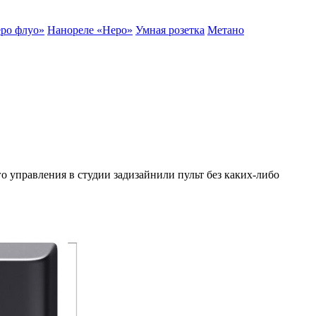
ро флуо»
Нанореле «Неро»
Умная розетка
Метано
 управления в студии задизайнили пульт без каких-либо