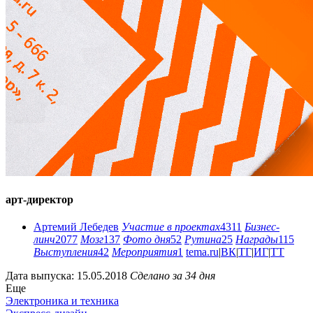
арт-директор
Артемий Лебедев
Участие в проектах
4311
Бизнес-
линч
2077
Мозг
137
Фото дня
52
Рутина
25
Награды
115
Выступления
42
Мероприятия
1
tema.ru
|
ВК
|
ТГ
|
ИГ
|
ТТ
Дата выпуска: 15.05.2018
Сделано за 34 дня
Еще
Электроника и техника