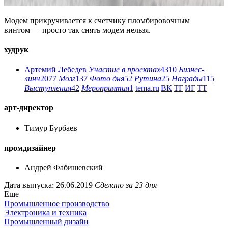
Модем прикручивается к счетчику пломбировочным
винтом — просто так снять модем нельзя.
худрук
Артемий Лебедев
Участие в проектах
4310
Бизнес-
линч
2077
Мозг
137
Фото дня
52
Рутина
25
Награды
115
Выступления
42
Мероприятия
1
tema.ru
|
ВК
|
ТГ
|
ИГ
|
ТТ
арт-директор
Тимур Бурбаев
промдизайнер
Андрей Фабишевский
Дата выпуска: 26.06.2019
Сделано за 23 дня
Еще
Промышленное производство
Электроника и техника
Промышленный дизайн