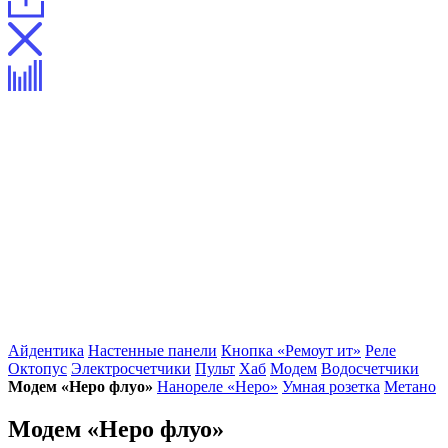
Айдентика
Настенные панели
Кнопка «Ремоут ит»
Реле
Октопус
Электросчетчики
Пульт
Хаб
Модем
Водосчетчики
Модем «Неро флуо»
Нанореле «Неро»
Умная розетка
Метано
Модем «Неро флуо»