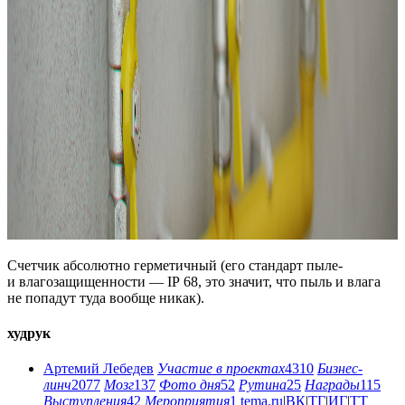
Счетчик абсолютно герметичный (его стандарт пыле-
и влагозащищенности — IP 68, это значит, что пыль и влага
не попадут туда вообще никак).
худрук
Артемий Лебедев
Участие в проектах
4310
Бизнес-
линч
2077
Мозг
137
Фото дня
52
Рутина
25
Награды
115
Выступления
42
Мероприятия
1
tema.ru
|
ВК
|
ТГ
|
ИГ
|
ТТ