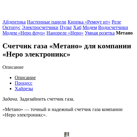
Айдентика
Настенные панели
Кнопка «Ремоут ит»
Реле
Октопус
Электросчетчики
Пульт
Хаб
Модем
Водосчетчики
Модем «Неро флуо»
Нанореле «Неро»
Умная розетка
Метано
Счетчик газа «Метано» для компании
«Неро электроникс»
Описание
Описание
Процесс
Хайрезы
Задача.
Задизайнить счетчик газа.
«Метано» — точный и надежный счетчик газа компании
«Неро электроникс».