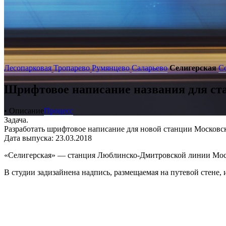
Лесопарковая
Тропарево
Румянцево
Саларьево
Селигерская
С
Шрифтовое написание названия для ст
• Описание
Процесс
Задача.
Разработать шрифтовое написание для новой станции Московск
Дата выпуска: 23.03.2018
«Селигерская» — станция Люблинско-Дмитровской линии Моско
В студии задизайнена надпись, размещаемая на путевой стене,