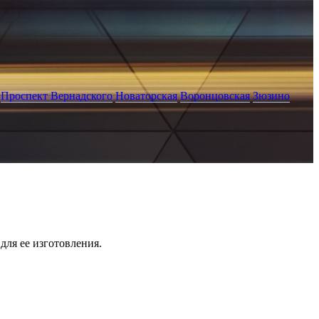
Проспект Вернадского
Новаторская
Воронцовская
Зюзино
для ее изготовления.