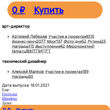
0 ₽
Купить
арт-директор
Артемий Лебедев
Участие в проектах
4310
Бизнес-линч
2077
Мозг
137
Фото дня
52
Рутина
25
Награды
115
Выступления
42
Мероприятия
1
tema.ru
|
ВК
|
ТГ
|
ИГ
|
ТТ
технический дизайнер
Алексей Малков
Участие в проектах
189
Награды
30
Дата выпуска: 18.01.2021
Еще
Гротески
Шрифты
Далее
«Свитшотус» с высоким воротом