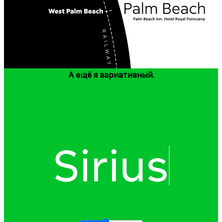
А ещё я вариативный.
Sirius