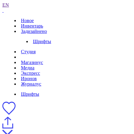
EN
Новое
Инвентарь
Задизайнено
Шрифты
Студия
Магазинус
Медиа
Экспресс
Иронов
Журналус
Шрифты