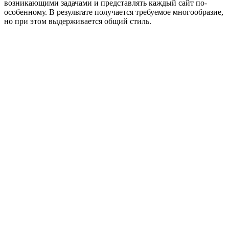
возникающими задачами и представлять каждый сайт по-
особенному. В результате получается требуемое многообразие,
но при этом выдерживается общий стиль.
arttest.gazprom.ru
arttest.gazprom.ru
arttest.gazprom.ru
arttest.gazprom.ru
arttest.gazprom.ru
arttest.gazprom.ru
arttest.gazprom.ru
arttest.gazprom.ru